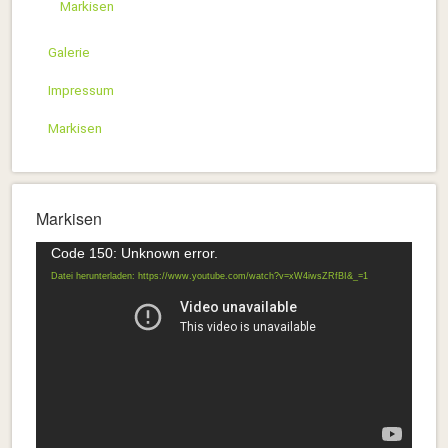
Markisen
Galerie
Impressum
Markisen
Markisen
Video-
Code 150: Unknown error.
Player
Datei herunterladen: https://www.youtube.com/watch?v=xW4iwsZRfBI&_=1