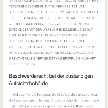
(WIDERSPRUCH NACH ART. 21 ABS. 1 DSGVO). WERDEN IHRE
PERSONENBEZOGENEN DATEN VERARBEITET, UM
DIREKTWERBUNG ZU BETREIBEN, SO HABEN SIE DAS RECHT,
JEDERZEIT WIDERSPRUCH GEGEN DIE VERARBEITUNG SIE
BETREFFENDER PERSONENBEZOGENER DATEN ZUM
ZWECKE DERARTIGER WERBUNG EINZULEGEN; DIES GILT
AUCH FÜR DAS PROFILING, SOWEIT ES MIT SOLCHER
DIREKTWERBUNG IN VERBINDUNG STEHT. WENN SIE
WIDERSPRECHEN, WERDEN IHRE PERSONENBEZOGENEN
DATEN ANSCHLIESSEND NICHT MEHR ZUM ZWECKE DER
DIREKTWERBUNG VERWENDET (WIDERSPRUCH NACH ART.
21 ABS. 2 DSGVO).
Beschwerderecht bei der zuständigen
Aufsichtsbehörde
Im Falle von Verstößen gegen die DSGVO steht den Betroffenen
ein Beschwerderecht bei einer Aufsichtsbehörde, insbesondere
in dem Mitgliedstaat ihres gewöhnlichen Aufenthalts, ihres