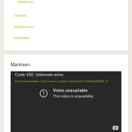
Markisen
Galerie
Impressum
Markisen
Markisen
Video-
Code 150: Unknown error.
Player
Datei herunterladen: https://www.youtube.com/watch?v=xW4iwsZRfBI&_=1