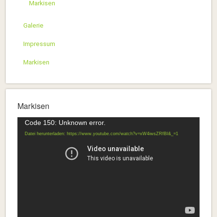
Markisen
Galerie
Impressum
Markisen
Markisen
Video-
Code 150: Unknown error.
Player
Datei herunterladen: https://www.youtube.com/watch?v=xW4iwsZRfBI&_=1